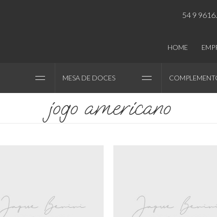
54 9 9616
HOME
EMP
MESA DE DOCES
COMPLEMENT
jogo americano