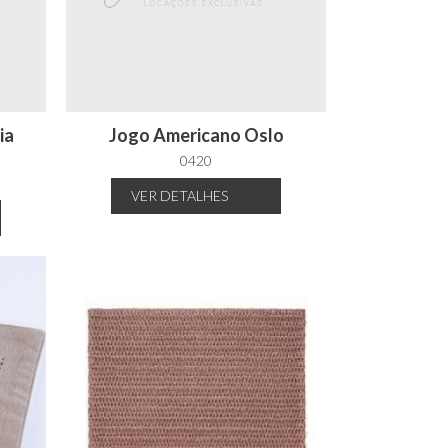
ia
Jogo Americano Oslo
0420
VER
DETALHES