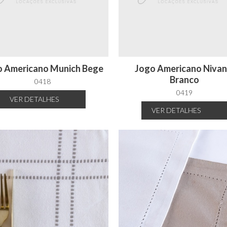
o Americano Munich Bege
Jogo Americano Nivan
Branco
0418
0419
VER
DETALHES
VER
DETALHES